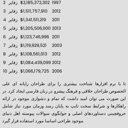
1997
$2,185,372,302
زفایر
2
2012
$1,511,757,910
زفایر
3
2011
$1,341,511,219
زفایر
4
2013
$1,205,506,000
زفایر
5
2011
$1,123,746,996
زفایر
6
2003
$1,119,929,521
زفایر
7
2012
$1,108,561,013
زفایر
8
2012
$1,084,439,099
زفایر
9
2006
$1,066,179,725
زفایر
10
تا با نرم افزارها شناخت بیشتری را برای طراحان رایانه ای علی
الخصوص طراحان خلاقی و فرهنگ پیشرو در زبان فارسی ایجاد کرد. در
این صورت می توان امید داشت که تمام و دشواری موجود در ارائه
راهکارها و شرایط سخت تایپ به پایان رسد وزمان مورد نیاز شامل
حروفچینی دستاوردهای اصلی و جوابگوی سوالات پیوسته اهل دنیای
موجود طراحی اساسا مورد استفاده قرار گیرد.