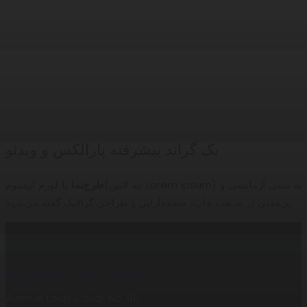
بک گراند پیشرفته پارالکس و ویدئو
طرح‌نما
یا لورم ایپسوم(به لاتین: Lorem ipsum) به متنی آزمایشی و
بی‌معنی در صنعت چاپ، صفحه‌آرایی و طراحی گرافیک گفته می‌شود.
info@global-consultant.org
Avenue Louis Casai, No. 81,